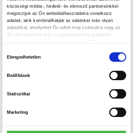
közösségi média-, hirdető- és elemező partnereinkkel
megosztjuk az Ön weboldalhasználatra vonatkozó
adatait, akik kombinálhatják az adatokat más olyan
adatokkal, amelyeket Ön adott meg számukra vagy az
Ön által használt más szolgáltatásokból gyűjtöttek.
Az adatkezelési tájékoztatónk elérhető:
ITT
.
Hozzájárulás
Elengedhetetlen
kiválasztása
Beállítások
Statisztikai
Marketing