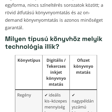
egyforma, nincs színeltérés sorozatok között; a
rövid átfutású könyvnyomtatás és az on-
demand könyvnyomtatás is azonos minőséget
garantál.
Milyen típusú könyvhöz melyik
technológia illik?
Könyvtípus
Digitális /
Ofszet
Tekercses
könyvnyo
inkjet
mtatás
könyvnyo
mtatás
Regény
✔ ideális
✔
kis–közepes
nagypéldán
mennyiség
yszámú