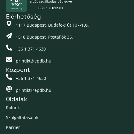
Elérhetőség
1117 Budapest, Budafoki út 107-109.
1518 Budapest, Postafiók 35.
+36 1 371 4630
printikt@epdb.hu
Központ
+36 1 371-4630
printikt@epdb.hu
Oldalak
Rólunk
Szolgáltatásaink
Karrier