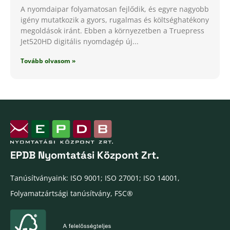
A nyomdaipar folyamatosan fejlődik, és egyre nagyobb
igény mutatkozik a gyors, rugalmas és költséghatékony
megoldások iránt. Ebben a környezetben a Truepress
Jet520HD digitális nyomdagép új
Tovább olvasom »
EPDB Nyomtatási Központ Zrt.
Tanúsítványaink: ISO 9001; ISO 27001; ISO 14001,
Folyamatzártsági tanúsítvány, FSC®