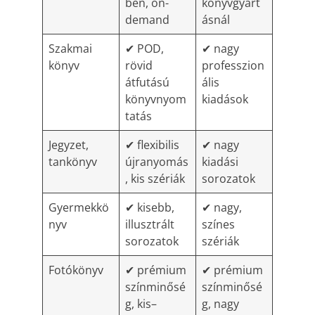
ben, on-
könyvgyárt
demand
ásnál
Szakmai
✔ POD,
✔ nagy
könyv
rövid
professzion
átfutású
ális
könyvnyom
kiadások
tatás
Jegyzet,
✔ flexibilis
✔ nagy
tankönyv
újranyomás
kiadási
, kis szériák
sorozatok
Gyermekkö
✔ kisebb,
✔ nagy,
nyv
illusztrált
színes
sorozatok
szériák
Fotókönyv
✔ prémium
✔ prémium
színminősé
színminősé
g, kis–
g, nagy