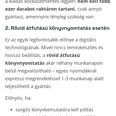
a kiadás kockázatmentes legyen:
nem kell több
ezer darabot raktáron tartani
, csak annyit
gyártasz, amennyire tényleg szükség van.
2. Rövid átfutású könyvnyomtatás esetén
Ez az egyik legfontosabb előnye a digitális
technológiának. Mivel nincs lemezkészítés és
hosszú beállítás, a
rövid átfutású
könyvnyomtatás
akár néhány munkanapon
belül megvalósítható – egyes nyomdáknál
expressz megrendeléssel 1-3 munkanap alatt
teljesíthető a gyártás.
Előnyös, ha:
sürgős könyvbemutatóra kell pótlás