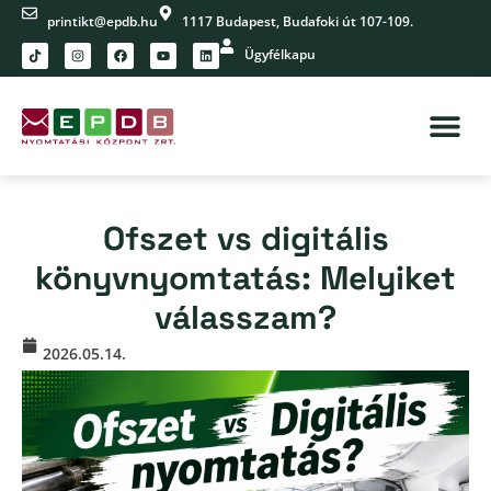
printikt@epdb.hu
1117 Budapest, Budafoki út 107-109.
Ügyfélkapu
Ofszet vs digitális
könyvnyomtatás: Melyiket
válasszam?
2026.05.14.