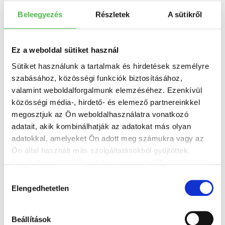
érhető el gazdaságosan.
Beleegyezés
Részletek
A sütikről
4. Utógyártás (újranyomás) kis
mennyiségben
Ez a weboldal sütiket használ
A digitális könyvnyomtatás – különösen
Sütiket használunk a tartalmak és hirdetések személyre
tekercses inkjet technológiával – akkor is
szabásához, közösségi funkciók biztosításához,
valamint weboldalforgalmunk elemzéséhez. Ezenkívül
gazdaságos, ha az alapkiadás elkelt, és csak 50-
közösségi média-, hirdető- és elemező partnereinkkel
100 darab utánnyomásra van szükség. Így nem
megosztjuk az Ön weboldalhasználatra vonatkozó
keletkezik felesleges raktárkészlet, nem kötődik
adatait, akik kombinálhatják az adatokat más olyan
le tőke, és a könyvek mindig frissen érkeznek.
adatokkal, amelyeket Ön adott meg számukra vagy az
Ön által használt más szolgáltatásokból gyűjtöttek.
Hasznos:
Az adatkezelési tájékoztatónk elérhető:
ITT
.
Hozzájárulás
fogyó készlet pótlására
Elengedhetetlen
kiválasztása
dedikálások előtti gyors újranyomásra
sérült példányok pótlására
Beállítások