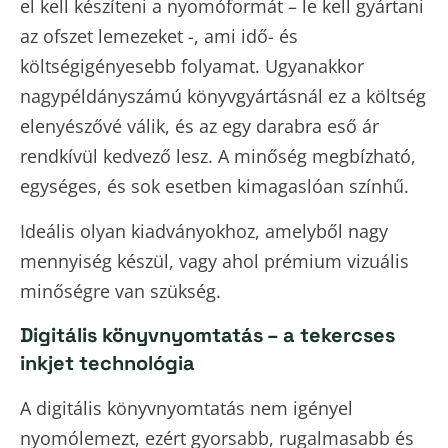
el kell készíteni a nyomóformát – le kell gyártani
az ofszet lemezeket -, ami idő- és
költségigényesebb folyamat. Ugyanakkor
nagypéldányszámú könyvgyártásnál ez a költség
elenyészővé válik, és az egy darabra eső ár
rendkívül kedvező lesz. A minőség megbízható,
egységes, és sok esetben kimagaslóan színhű.
Ideális olyan kiadványokhoz, amelyből nagy
mennyiség készül, vagy ahol prémium vizuális
minőségre van szükség.
Digitális könyvnyomtatás – a tekercses
inkjet technológia
A digitális könyvnyomtatás nem igényel
nyomólemezt, ezért gyorsabb, rugalmasabb és