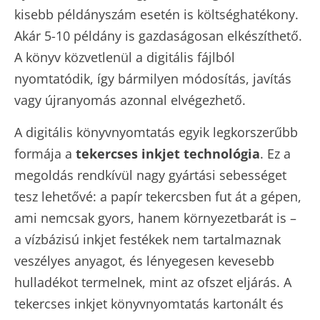
kisebb példányszám esetén is költséghatékony.
Akár 5-10 példány is gazdaságosan elkészíthető.
A könyv közvetlenül a digitális fájlból
nyomtatódik, így bármilyen módosítás, javítás
vagy újranyomás azonnal elvégezhető.
A digitális könyvnyomtatás egyik legkorszerűbb
formája a
tekercses inkjet technológia
. Ez a
megoldás rendkívül nagy gyártási sebességet
tesz lehetővé: a papír tekercsben fut át a gépen,
ami nemcsak gyors, hanem környezetbarát is –
a vízbázisú inkjet festékek nem tartalmaznak
veszélyes anyagot, és lényegesen kevesebb
hulladékot termelnek, mint az ofszet eljárás. A
tekercses inkjet könyvnyomtatás kartonált és