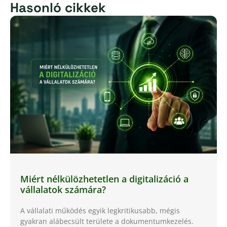
Hasonló cikkek
Miért nélkülözhetetlen a digitalizáció a
vállalatok számára?
A vállalati működés egyik legkritikusabb, mégis
gyakran alábecsült területe a dokumentumkezelés.