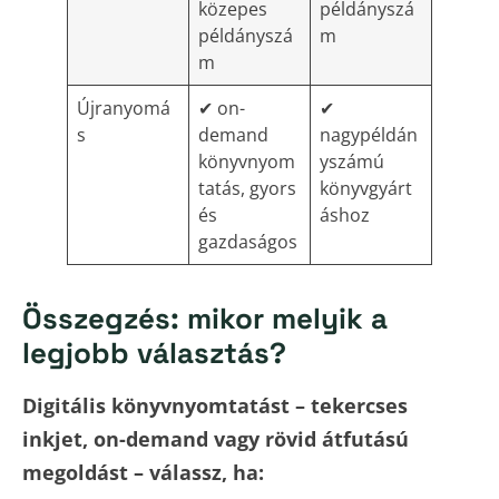
közepes
példányszá
példányszá
m
m
Újranyomá
✔ on-
✔
s
demand
nagypéldán
könyvnyom
yszámú
tatás, gyors
könyvgyárt
és
áshoz
gazdaságos
Összegzés: mikor melyik a
legjobb választás?
Digitális könyvnyomtatást – tekercses
inkjet, on-demand vagy rövid átfutású
megoldást – válassz, ha: