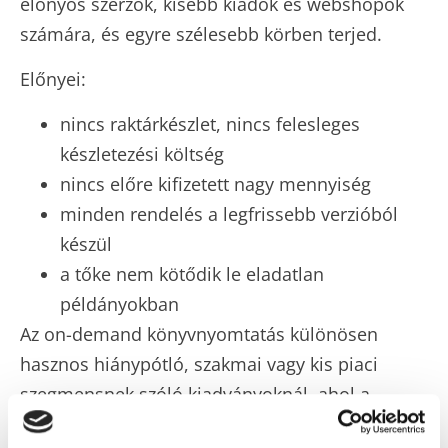
előnyös szerzők, kisebb kiadók és webshopok
számára, és egyre szélesebb körben terjed.
Előnyei:
nincs raktárkészlet, nincs felesleges
készletezési költség
nincs előre kifizetett nagy mennyiség
minden rendelés a legfrissebb verzióból
készül
a tőke nem kötődik le eladatlan
példányokban
Az on-demand könyvnyomtatás különösen
hasznos hiánypótló, szakmai vagy kis piaci
szegmensnek szóló kiadványoknál, ahol a
hagyományos ofszet minimummennyiség nem