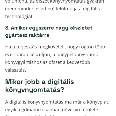
volumenű, az ofszet könyvnyomtatás gyakran
(nem minden esetben) felülmúlja a digitális
technológiát.
3. Amikor egyszerre nagy készletet
gyártasz raktárra
Ha a terjesztés megköveteli, hogy rögtön több
ezer darab készüljön, a nagypéldányszámú
könyvgyártáshoz az ofszet a kedvezőbb
választás.
Mikor jobb a digitális
könyvnyomtatás?
A digitális könyvnyomtatás ma már a könyvpiac
egyik legdinamikusabban növekvő területe –