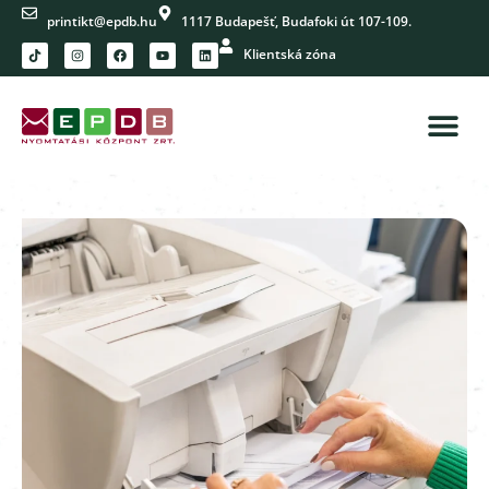
printikt@epdb.hu
1117 Budapešť, Budafoki út 107-109.
Klientská zóna