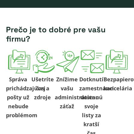
Prečo je to dobré pre vašu
firmu?
Správa
Ušetríte
Znížime
Dotknutí
Bezpapier
prichádzajúcej
čas a
vašu
zamestnanci
kancelária
pošty už
zdroje
administratívnu
dostanú
nebude
záťaž
svoje
problémom
listy za
kratší
čas