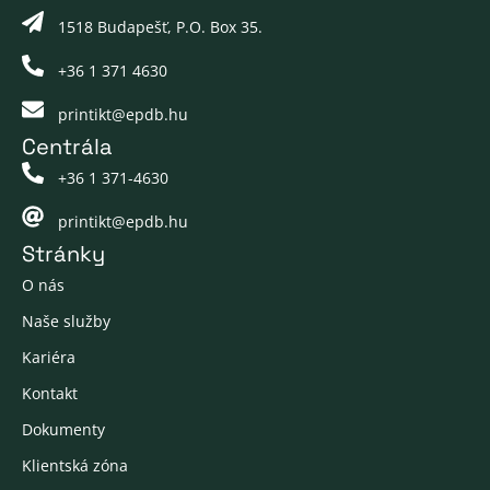
1518 Budapešť, P.O. Box 35.
+36 1 371 4630
printikt@epdb.hu
Centrála
+36 1 371-4630
printikt@epdb.hu
Stránky
O nás
Naše služby
Kariéra
Kontakt
Dokumenty
Klientská zóna