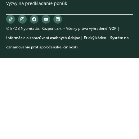
Výzvy na predkladanie ponúk
© EPDB Nyomtatási Központ Zrt. – Všetky práva vyhradené!
VOP
|
Informácie o spracúvaní osobných údajov
|
Etický kódex
|
Systém na
oznamovanie protispoločenskej činnosti