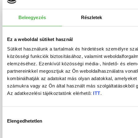
podľa
–
a
(vytvorenie
služby:
d
individuálnych
digitalizácia
digitalizácia
overeného
Beleegyezés
Részletek
ske
v
potrieb
malého
archívov
elektronického
pla
p
množstva
dokumentu
kari
ú
listových
z
Ez a weboldal sütiket használ
(
zásielok
papierového
Sütiket használunk a tartalmak és hirdetések személyre sz
digi
p
közösségi funkciók biztosításához, valamint weboldalforgal
dokumentu)
for
elemzéséhez. Ezenkívül közösségi média-, hirdető- és ele
dot
s
partnereinkkel megosztjuk az Ön weboldalhasználatra vonatk
a
e
kombinálhatják az adatokat más olyan adatokkal, amelyeket
számukra vagy az Ön által használt más szolgáltatásokból g
spr
d
Az adatkezelési tájékoztatónk elérhető:
ITT
.
ich
ske
Hozzájárulás
spr
Elengedhetetlen
kiválasztása
exi
šta