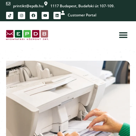
printikt@epdb.hu
1117 Budapest, Budafoki út 107-109.
Customer Portal