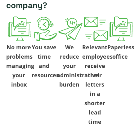
company?
No more
You save
We
Relevant
Paperless
problems
time
reduce
employees
office
managing
and
your
receive
your
resources
administrative
their
inbox
burden
letters
in a
shorter
lead
time