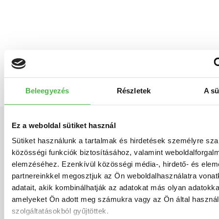
Take the next step towards a
paperless office.
I'D LIKE AN INDIVIDUAL OFFER
Beleegyezés
Részletek
A sü
Ez a weboldal sütiket használ
How can you count on us?
Sütiket használunk a tartalmak és hirdetések személyre sz
közösségi funkciók biztosításához, valamint weboldalforgal
Unique
f
elemzéséhez. Ezenkívül közösségi média-, hirdető- és ele
Digitalization
ePostabox
Organizing
Authentication
services
s
partnereinkkel megosztjuk az Ön weboldalhasználatra vona
based
—
and
(creation
o
adatait, akik kombinálhatják az adatokat más olyan adatokka
plas
on
digitizing
digitizing
of
amelyeket Ön adott meg számukra vagy az Ön által haszná
d
car
individual
small
archives
a
szolgáltatásokból gyűjtöttek.
d