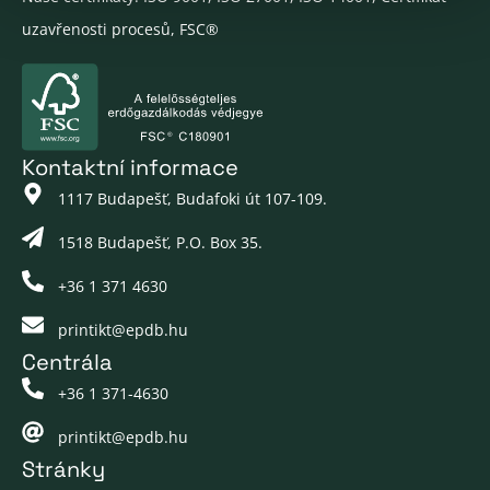
uzavřenosti procesů, FSC®
Kontaktní informace
1117 Budapešť, Budafoki út 107-109.
1518 Budapešť, P.O. Box 35.
+36 1 371 4630
printikt@epdb.hu
Centrála
+36 1 371-4630
printikt@epdb.hu
Stránky