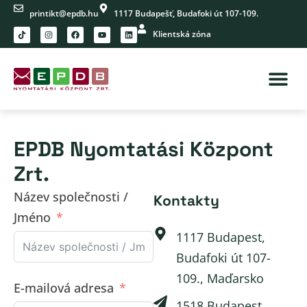
printikt@epdb.hu
1117 Budapešť, Budafoki út 107-109.
Klientská zóna
EPDB Nyomtatási Központ
Zrt.
Název společnosti /
Kontakty
Jméno
1117 Budapest,
Budafoki út 107-
109., Maďarsko
E-mailová adresa
1518 Budapest,