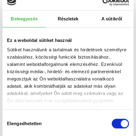
Beleegyezés
Részletek
A sütikről
Ez a weboldal sütiket használ
Přečetl(a) jsem si a
souhlasím s
Sütiket használunk a tartalmak és hirdetések személyre
informacemi o
szabásához, közösségi funkciók biztosításához,
zpracování osobních
valamint weboldalforgalmunk elemzéséhez. Ezenkívül
údajů
.
közösségi média-, hirdető- és elemező partnereinkkel
megosztjuk az Ön weboldalhasználatra vonatkozó
adatait, akik kombinálhatják az adatokat más olyan
ODESLAT
adatokkal, amelyeket Ön adott meg számukra vagy az
Ön által használt más szolgáltatásokból gyűjtöttek.
Az adatkezelési tájékoztatónk elérhető:
ITT
.
Hozzájárulás
Elengedhetetlen
kiválasztása