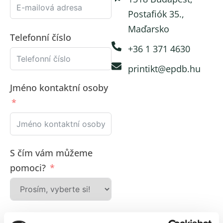
Postafiók 35.,
Maďarsko
Telefonní číslo
+36 1 371 4630
printikt@epdb.hu
Jméno kontaktní osoby
S čím vám můžeme
pomoci?
Zpráva