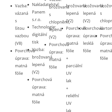
Nakladatelství:
Vazba:
brožovaná,
brožovaná,
brožo
brožovaná
Panem
vázaná
lepená
lepená
s
s
s.r.o.
s
(V2)
(V2)
chlop
chlopněmi,
Technologie:
šitou
Povrchová
Povrchová
karto
lepená
digitální
vazbou
úprava:
úprava:
Povrc
(V2)
tisk
(V8)
matná
lesklá
úprav
Povrchová
Vazba:
Povrchová
fólie
fólie
matn
úprava:
brožovaná,
úprava:
+
fólie
matná
lepená
matná
parciální
fólie
(V2)
fólie
UV
Povrchová
lak
úprava:
+
matná
reliéfní
fólie
UV
lak