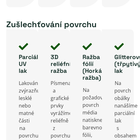
natíraného
dodatečný
a
zejména
nebo
prostor
elegantní
pro
ofsetového
Zušlechťování povrchu
pro
vzhled
brožury
kartonu,
sdílení
dodávají
a
což
dalších
knihám
tenké
poskytuje
informací.
klasický
časopisy.
Parciální
3D
Ražba
Glitterov
knize
styl.
UV
reliéfní
fólií
(třpytiv
extra
lak
ražba
(Horká
lak
odolnost.
ražba)
Lakováním
Písmena
Na
Na
zvýrazňujeme
a
povrch
požadovaný
lesklé
grafické
obálky
povrch
nebo
prvky
nanášíme
média
matné
vyrážíme
parciální
natiskneme
části
reliéfně
lak
barevnou
na
z
s
fólii,
povrchu
povrchu
obsahem