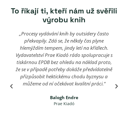
To říkají ti, kteří nám už svěřili
výrobu knih
„Procesy vydávání knih by outsidery často
překvapily. Zdá se, že někdy čas plyne
hlemýždím tempem, jindy letí na křídlech.
Vydavatelství Prae Kiadó rádo spolupracuje s
tiskárnou EPDB bez ohledu na náklad proto,
že se v případě potřeby dokáže předvídatelně
přizpůsobit hektickému chodu byznysu a
můžeme od ní očekávat kvalitní práci.“
Balogh Endre
Prae Kiadó
Knihy