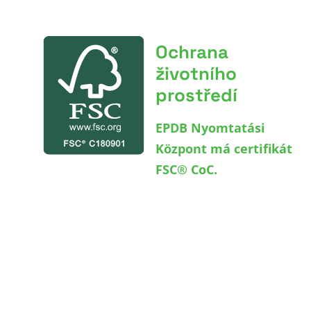
Ochrana
životního
prostředí
EPDB Nyomtatási
Központ má certifikát
FSC® CoC.
Cílem FSC®
(Forest Stewardship
Council) je zajistit, aby
výroba produktů na bázi
dřeva pocházela z
environmentálně
vhodného, sociálně