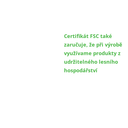
prospěšného a
ekonomicky
udržitelného lesního
hospodářství.
Certifikát FSC také
zaručuje, že při výrobě
využívame produkty z
udržitelného lesního
hospodářství
a že
zpracované dřevo
nepochází z nelegální
těžby, chráněných lesů
nebo geneticky
modifikovaných
plantáží.