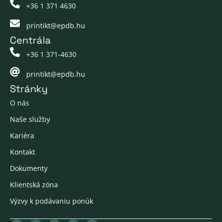
+36 1 371 4630
printikt@epdb.hu
Centrála
+36 1 371-4630
printikt@epdb.hu
Stránky
O nás
Naše služby
Kariéra
Kontakt
Dokumenty
Klientská zóna
Výzvy k podávaniu ponúk