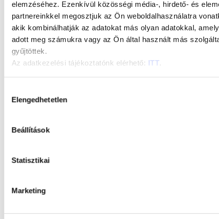
energie, čímž
elemzéséhez. Ezenkívül közösségi média-, hirdető- és ele
vody
se snižuje i
partnereinkkel megosztjuk az Ön weboldalhasználatra vonatk
používané v
akik kombinálhatják az adatokat más olyan adatokkal, amel
tepelné
EPDB
adott meg számukra vagy az Ön által használt más szolgált
zatížení
Nyomtatási
gyűjtöttek.
životního
Az adatkezelési tájékoztatónk elérhető:
ITT
.
Központ
prostředí.
neobsahují
Hozzájárulás
nebezpečné
Elengedhetetlen
kiválasztása
látky, proto
se ani
Beállítások
prázdne
plastové
Statisztikai
nádoby od
barev
Marketing
nepovažují
za