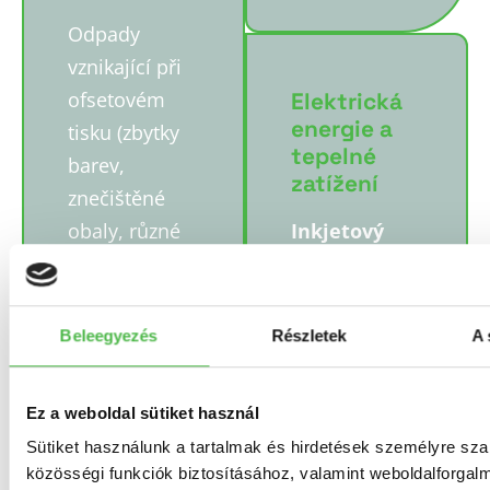
Odpady
vznikající při
ofsetovém
Elektrická
energie a
tisku (zbytky
tepelné
barev,
zatížení
znečištěné
obaly, různé
Inkjetový
čisticí
tisk probíhá
prostředky) se
při mnohem
považují za
nižší teplotě,
Beleegyezés
Részletek
A 
nebezpečný
k sušení je
odpad.
zapotřebí
Ez a weboldal sütiket használ
podstatně
Inkjetové
Sütiket használunk a tartalmak és hirdetések személyre sz
méně
barvy na bázi
közösségi funkciók biztosításához, valamint weboldalforgal