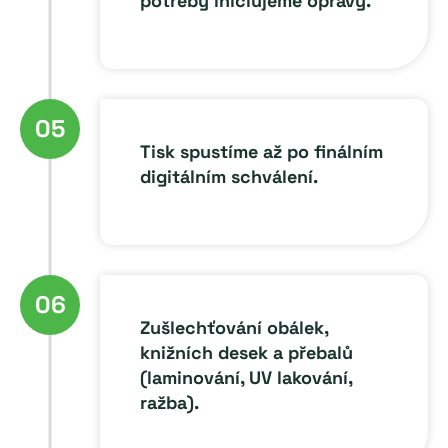
potřeby iniciujeme opravy.
05
Tisk spustíme až po finálním
digitálním schválení.
06
Zušlechťování obálek,
knižních desek a přebalů
(laminování, UV lakování,
ražba).