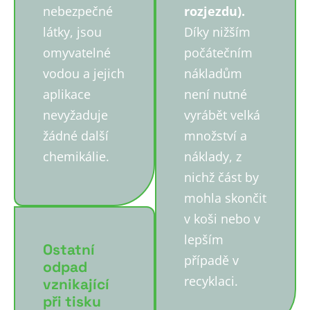
nebezpečné
rozjezdu).
látky, jsou
Díky nižším
omyvatelné
počátečním
vodou a jejich
nákladům
aplikace
není nutné
nevyžaduje
vyrábět velká
žádné další
množství a
chemikálie.
náklady, z
nichž část by
mohla skončit
v koši nebo v
lepším
Ostatní
případě v
odpad
recyklaci.
vznikající
při tisku