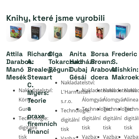
Knihy, které jsme vyrobili
Attila
Richard
Olga
Anita
Borsa
Frederic
Darabos:
A.
Tokarczuk:
Hadházi:
Brown:
S.
Manó
Brealey,
Běguni
Dubaj
Arabova
Mishkin:
Mesék
Stewart
Gésái
dcera
Makroek
Nakladatelství:
C.
Nakladatelství:
Nakladatelství:
Nakladatelství:
Naklad
Myers:
L'Harmattan
Könyv
Teorie
Álomgyár
Álomgyár
Alinea
s.r.o.
a
Guru
Technologie:
Technologie:
Techno
Technologie:
praxe
Technologie:
digitální
digitální
digitál
digitální
firemních
digitální
tisk
tisk
tisk
tisk
financí
tisk
Vazba:
Vazba:
Vazba
Vazba: