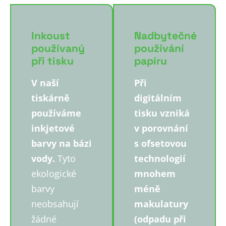
Inkoust
Nadbytečné
používaný
používání
při tisku
papíru
V naší
Při
tiskárně
digitálním
používáme
tisku vzniká
inkjetové
v porovnání
barvy na bázi
s ofsetovou
vody.
Tyto
technologií
ekologické
mnohem
barvy
méně
neobsahují
makulatury
žádné
(odpadu při