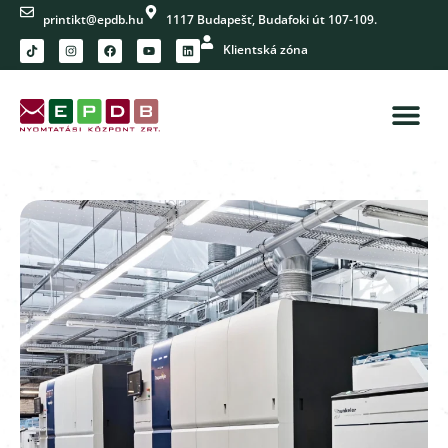
printikt@epdb.hu
1117 Budapešť, Budafoki út 107-109.
Klientská zóna