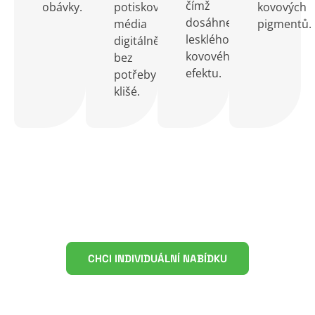
čímž
obávky.
potiskovaného
kovových
dosáhneme
média
pigmentů.
lesklého,
digitálně,
kovového
bez
efektu.
potřeby
klišé.
Objevte velkokapacitní digitální
výrobu knih!
CHCI INDIVIDUÁLNÍ NABÍDKU