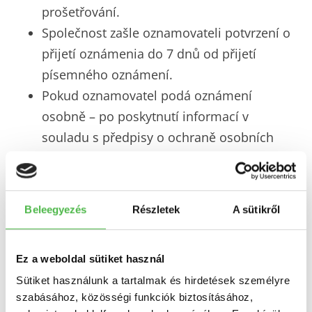
prošetřování.
Společnost zašle oznamovateli potvrzení o
přijetí oznámenia do 7 dnů od přijetí
písemného oznámení.
Pokud oznamovatel podá oznámení
osobně – po poskytnutí informací v
souladu s předpisy o ochraně osobních
údajů –, vyhotoví se o něm úplný a přesný
zápis, přičemž oznamovateli se umožní
jeho kontrola, oprava a schválení
Beleegyezés
Részletek
A sütikről
podpisem, a kopie zápisu se odevzdá
oznamovateli.
Ez a weboldal sütiket használ
Od prošetření oznámení lze upustit, pokud
Sütiket használunk a tartalmak és hirdetések személyre
jej podal neidentifikovatelný oznamovatel
szabásához, közösségi funkciók biztosításához,
nebo osoba, která není oprávněna podat