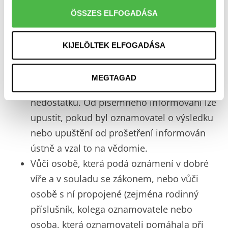
upuštění a důvodech upuštění je písemně
ÖSSZES ELFOGADÁSA
informován oznamovatel – pokud byl
identifikovatelný a nejednalo se o
KIJELÖLTEK ELFOGADÁSA
anonymní oznámení – a vedoucí pracovník
oprávněný přijmout opatření k odstranění
MEGTAGAD
případných zjištěných nesrovnalostí nebo
nedostatků. Od písemného informování lze
upustit, pokud byl oznamovatel o výsledku
nebo upuštění od prošetření informován
ústně a vzal to na vědomie.
Vůči osobě, která podá oznámení v dobré
víře a v souladu se zákonem, nebo vůči
osobě s ní propojené (zejména rodinný
příslušník, kolega oznamovatele nebo
osoba, která oznamovateli pomáhala při