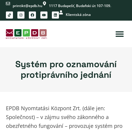
printikt@epdb.hu
1117 Budapešť, Budafoki út 107-109.
Klientská zóna
Systém pro oznamování
protiprávního jednání
EPDB Nyomtatási Központ Zrt. (dále jen:
Společnost) – v zájmu svého zákonného a
obezřetného fungování – provozuje systém pro