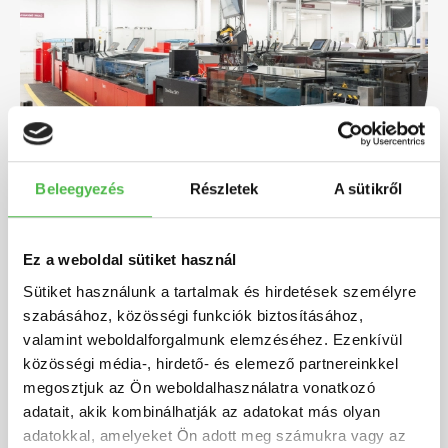
Beleegyezés
Részletek
A sütikről
Zásilky optimalizujeme s cílem dosáhnout
Ez a weboldal sütiket használ
nejvýhodnějšího poštovného,
a následně je
Sütiket használunk a tartalmak és hirdetések személyre
doručíme na miesto podání podle vašeho přání.
szabásához, közösségi funkciók biztosításához,
valamint weboldalforgalmunk elemzéséhez. Ezenkívül
közösségi média-, hirdető- és elemező partnereinkkel
megosztjuk az Ön weboldalhasználatra vonatkozó
adatait, akik kombinálhatják az adatokat más olyan
adatokkal, amelyeket Ön adott meg számukra vagy az