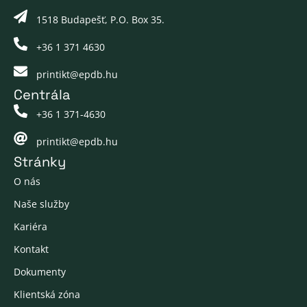
1518 Budapešť, P.O. Box 35.
+36 1 371 4630
printikt@epdb.hu
Centrála
+36 1 371-4630
printikt@epdb.hu
Stránky
O nás
Naše služby
Kariéra
Kontakt
Dokumenty
Klientská zóna