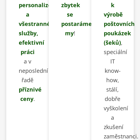
personalizované
zbytek
k
a
se
výrobě
všestranné
postaráme
poštovních
služby,
my
!
poukázek
efektivní
(šeků)
,
práci
speciální
a v
IT
neposlední
know-
řadě
how,
příznivé
stálí,
ceny
.
dobře
vyškolení
a
zkušení
zaměstnanci.