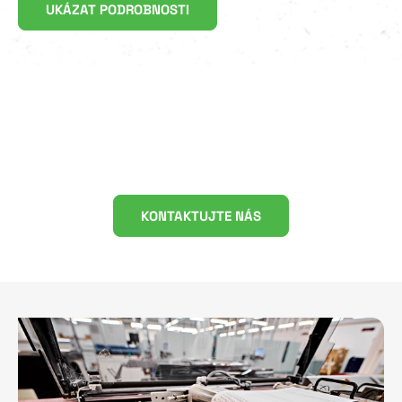
UKÁZAT PODROBNOSTI
Objevte rychlý, spolehlivý a
nákladově efektivní způsob
komplexní výroby zásilek!
KONTAKTUJTE NÁS