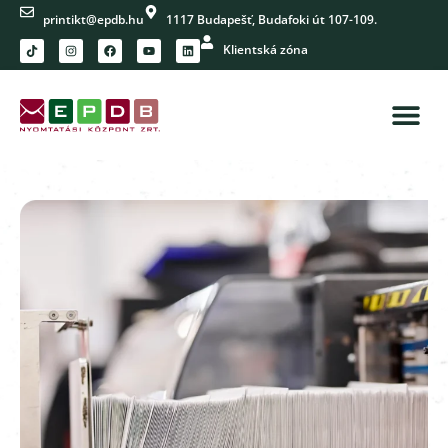
printikt@epdb.hu
1117 Budapešť, Budafoki út 107-109.
Klientská zóna