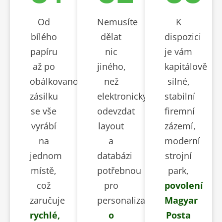
Od
Nemusíte
K
bílého
dělat
dispozici
papíru
nic
je vám
až po
jiného,
kapitálově
obálkovanou
než
silné,
zásilku
elektronicky
stabilní
se vše
odevzdat
firemní
vyrábí
layout
zázemí,
na
a
moderní
jednom
databázi
strojní
místě,
potřebnou
park,
což
pro
povolení
zaručuje
personalizaci,
Magyar
rychlé,
o
Posta