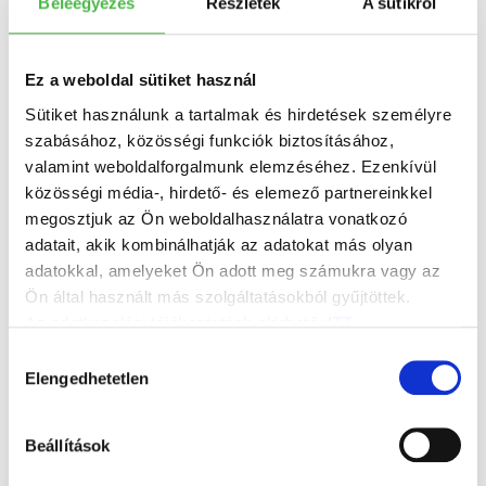
Beleegyezés
Részletek
A sütikről
Ez a weboldal sütiket használ
Sütiket használunk a tartalmak és hirdetések személyre
I have read and
accept the
privacy
szabásához, közösségi funkciók biztosításához,
policy
.
valamint weboldalforgalmunk elemzéséhez. Ezenkívül
közösségi média-, hirdető- és elemező partnereinkkel
megosztjuk az Ön weboldalhasználatra vonatkozó
SEND
adatait, akik kombinálhatják az adatokat más olyan
adatokkal, amelyeket Ön adott meg számukra vagy az
Ön által használt más szolgáltatásokból gyűjtöttek.
Az adatkezelési tájékoztatónk elérhető:
ITT
.
Hozzájárulás
Elengedhetetlen
kiválasztása
Beállítások