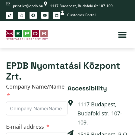
printikt@epdb.hu
1117 Budapest, Budafoki út 107-109.
Customer Portal
EPDB Nyomtatási Központ
Zrt.
Company Name/Name
Accessibility
1117 Budapest,
Budafoki str. 107-
109.
E-mail address
1518 Budapest, P.O.