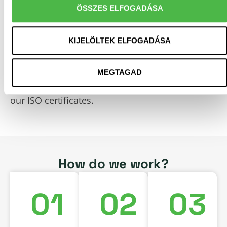
Data security
ÖSSZES ELFOGADÁSA
We handle your letters and documents in a
KIJELÖLTEK ELFOGADÁSA
closed processing system, complying with the
legal obligations of data protection and
MEGTAGAD
information security, which are guaranteed by
our ISO certificates.
How do we work?
01
02
03