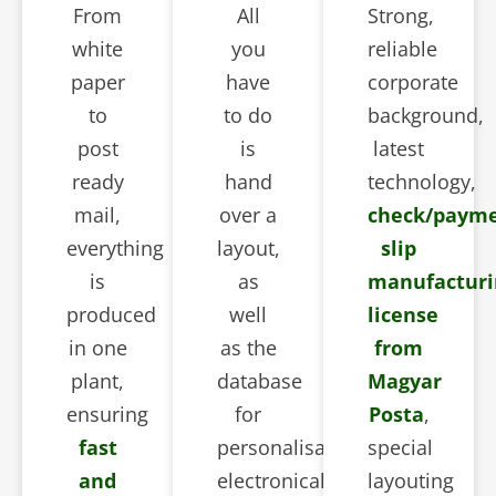
From
All
Strong,
white
you
reliable
paper
have
corporate
to
to do
background,
post
is
latest
ready
hand
technology,
mail,
over a
check/paym
everything
layout,
slip
is
as
manufacturi
produced
well
license
in one
as the
from
plant,
database
Magyar
ensuring
for
Posta
,
fast
personalisation
special
and
electronically,
layouting