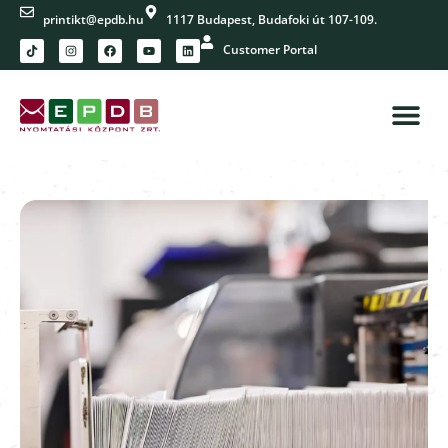
printikt@epdb.hu
1117 Budapest, Budafoki út 107-109.
Customer Portal