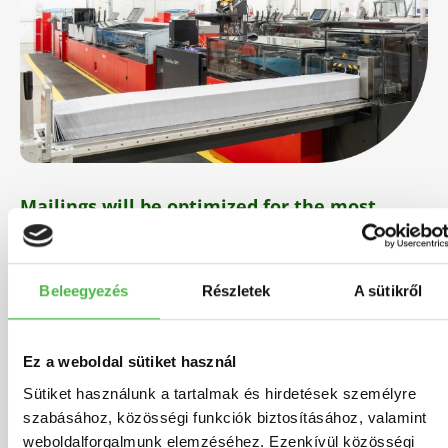
Mailings will be optimized for the most
favourable postage fee
and then delivered to
the dispatch location according to your needs.
Beleegyezés
Részletek
A sütikről
Ez a weboldal sütiket használ
Sütiket használunk a tartalmak és hirdetések személyre
szabásához, közösségi funkciók biztosításához, valamint
weboldalforgalmunk elemzéséhez. Ezenkívül közösségi