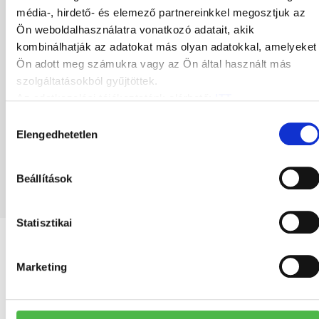
média-, hirdető- és elemező partnereinkkel megosztjuk az
Ön weboldalhasználatra vonatkozó adatait, akik
kombinálhatják az adatokat más olyan adatokkal, amelyeket
Ön adott meg számukra vagy az Ön által használt más
szolgáltatásokból gyűjtöttek.
Az adatkezelési tájékoztatónk elérhető:
ITT
.
With the help of the latest high-speed digital
Hozzájárulás
machines,
we also provide transpromo
Elengedhetetlen
kiválasztása
printing
, which can also be added to the
printed statements.
Beállítások
Statisztikai
Marketing